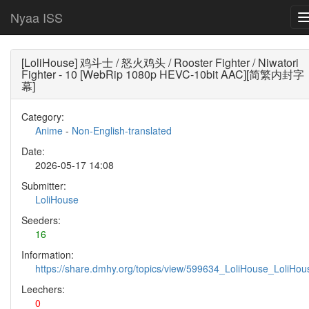
Nyaa ISS
[LoliHouse] 鸡斗士 / 怒火鸡头 / Rooster Fighter / Niwatori
Fighter - 10 [WebRip 1080p HEVC-10bit AAC][简繁内封字
幕]
Category:
Anime
-
Non-English-translated
Date:
2026-05-17 14:08
Submitter:
LoliHouse
Seeders:
16
Information:
https://share.dmhy.org/topics/view/599634_LoliHouse_LoliH
Leechers:
0