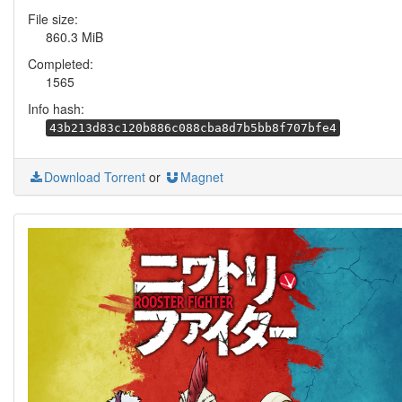
File size:
860.3 MiB
Completed:
1565
Info hash:
43b213d83c120b886c088cba8d7b5bb8f707bfe4
Download Torrent
or
Magnet