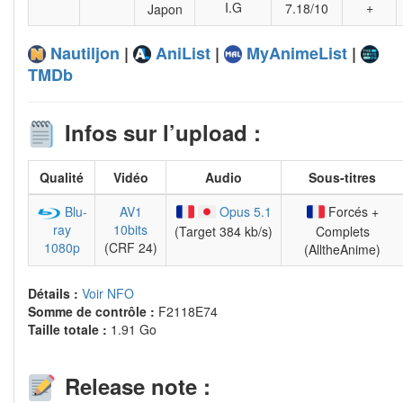
I.G
+
7.18/10
Japon
Nautiljon
|
AniList
|
MyAnimeList
|
TMDb
Infos sur l’upload :
Qualité
Vidéo
Audio
Sous-titres
Blu-
AV1
Opus 5.1
Forcés +
ray
10bits
(Target 384 kb/s)
Complets
1080p
(CRF 24)
(AlltheAnime)
Détails :
Voir NFO
Somme de contrôle :
F2118E74
Taille totale :
1.91 Go
Release note :