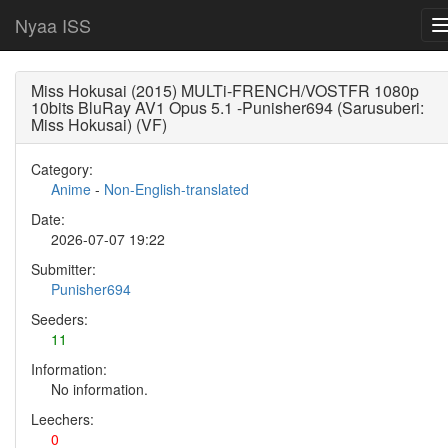
Nyaa ISS
Miss Hokusai (2015) MULTi-FRENCH/VOSTFR 1080p
10bits BluRay AV1 Opus 5.1 -Punisher694 (Sarusuberi:
Miss Hokusai) (VF)
Category:
Anime
-
Non-English-translated
Date:
2026-07-07 19:22
Submitter:
Punisher694
Seeders:
11
Information:
No information.
Leechers:
0