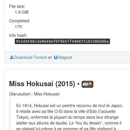
File size:
1.9 GiB
Completed:
175
Info hash:
953d4598cda9649ef0f9b5ff44007518338bb0ba
Download Torrent
or
Magnet
•
Miss Hokusai (2015)
(Sarusuberi : Miss Hokusai)
En 1814, Hokusai est un peintre reconnu de tout le Japon.
Il réside avec sa fille O-Ei dans la ville d’Edo (l’actuelle
Tokyo), enfermés la plupart du temps dans leur étrange
atelier aux allures de taudis. Le “fou du dessin”, comme il
se plaisait lui-même à se nommer et sa fille réalisent à